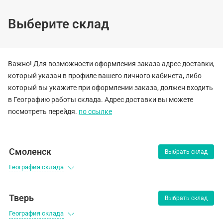
Выберите склад
Важно! Для возможности оформления заказа адрес доставки,
вости
Вакансии
Контакты
который указан в профиле вашего личного кабинета, либо
который вы укажите при оформлении заказа, должен входить
в Географию работы склада. Адрес доставки вы можете
посмотреть перейдя.
по ссылке
L-Ross Синт
(адгезионна
Смоленск
Выбрать склад
(аэрозоль)
География склада
(0)
Тверь
Выбрать склад
L-Ross Синтетическая (а
География склада
Наличие:
В наличии
Остат