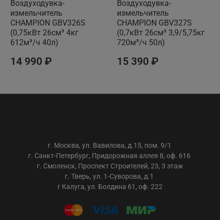
Воздуходувка-
Воздуходувка-
измельчитель
измельчитель
CHAMPION GBV326S
CHAMPION GBV327S
(0,75кВт 26см³ 4кг
(0,7кВт 26см³ 3,9/5,75кг
612м³/ч 40л)
720м³/ч 50л)
14 990 ₽
15 390 ₽
ООО «АС-ТРЕЙДИНГ»
г. Москва, ул. Вавилова, д.15, пом. 9/1
г. Санкт-Петербург, Придорожная аллея 8, оф. 616
г. Смоленск, Проспект Строителей, 23, 3 этаж
г. Тверь, ул. 1-Суворова, д.1
г Калуга, ул. Болдина 61, оф. 222