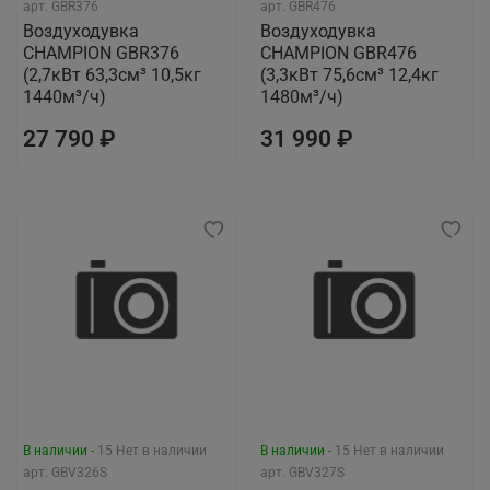
арт.
GBR376
арт.
GBR476
Воздуходувка
Воздуходувка
CHAMPION GBR376
CHAMPION GBR476
(2,7кВт 63,3см³ 10,5кг
(3,3кВт 75,6см³ 12,4кг
1440м³/ч)
1480м³/ч)
27 790 ₽
31 990 ₽
В наличии -
15
Нет в наличии
В наличии -
15
Нет в наличии
арт.
GBV326S
арт.
GBV327S