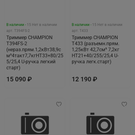
В наличии -
15
Нет в наличии
В наличии -
15
Нет в наличии
арт.
T394FS-2
арт.
T433
Триммер CHAMPION
Триммер CHAMPION
Т394FS-2
Т433 (разъемн.прям.
(нераз.прям.1,2кВт38,9с
1,25кВт 42,7см³ 7,2кг
м³4такт7,7кгHT33+80/25
HT21+40/255/25,4 U-
5/25,4 U-ручка легкий
ручка легк.старт)
старт)
15 090 ₽
12 190 ₽