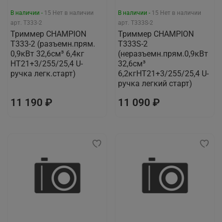
В наличии -
15
Нет в наличии
В наличии -
15
Нет в наличии
арт.
T333-2
арт.
T333S-2
Триммер CHAMPION
Триммер CHAMPION
Т333-2 (разъемн.прям.
Т333S-2
0,9кВт 32,6см³ 6,4кг
(неразъемн.прям.0,9кВт
HT21+3/255/25,4 U-
32,6см³
ручка легк.старт)
6,2кгНТ21+3/255/25,4 U-
ручка легкий старт)
11 190 ₽
11 090 ₽