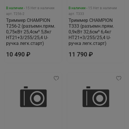
В наличии -
15
Нет в наличии
В наличии -
15
Нет в наличии
арт.
T256-2
арт.
T333
Триммер CHAMPION
Триммер CHAMPION
Т256-2 (разъемн.прям.
Т333 (разъемн.прям.
0,75кВт 25,4см³ 5,8кг
0,9кВт 32,6см³ 6,4кг
HT21+3/255/25,4 U-
HT21+3/255/25,4 U-
ручка легк.старт)
ручка легк.старт)
10 490 ₽
11 790 ₽