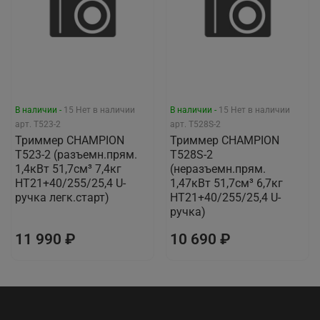
В наличии -
15
Нет в наличии
В наличии -
15
Нет в наличии
арт.
T523-2
арт.
T528S-2
Триммер CHAMPION
Триммер CHAMPION
Т523-2 (разъемн.прям.
Т528S-2
1,4кВт 51,7см³ 7,4кг
(неразъемн.прям.
HT21+40/255/25,4 U-
1,47кВт 51,7см³ 6,7кг
ручка легк.старт)
HT21+40/255/25,4 U-
ручка)
11 990 ₽
10 690 ₽