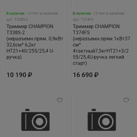
В наличии -
15
Нет в наличии
В наличии -
15
Нет в наличии
арт.
T338S-2
арт.
T374FS
Триммер CHAMPION
Триммер CHAMPION
Т338S-2
Т374FS
(неразъемн.прям. 0,9кВт
(неразъемн.прям.1кВт37
32,6см³ 6,2кг
см³
HT21+40/255/25,4 U-
4тактный7,5кгНТ21+3/2
ручка)
55/25,4U-ручка легкий
старт)
10 190 ₽
16 690 ₽