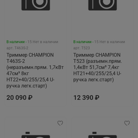
В наличии -
15
Нет в наличии
В наличии -
15
Нет в наличии
арт.
T463S-2
арт.
T523
Триммер CHAMPION
Триммер CHAMPION
Т463S-2
Т523 (разъемн.прям.
(неразъемн.прям. 1,7кВт
1,4кВт 51,7см³ 7,4кг
47см³ 8кг
HT21+40/255/25,4 U-
HT22+40/255/25,4 U-
ручка легк.старт)
ручка легк.старт)
20 090 ₽
12 390 ₽