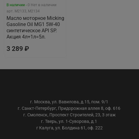
В наличии -
0
Нет в наличии
арт.
М2133, M2134
Масло моторное Micking
Gasoline Oil MG1 5W-40
синтетическое API SP.
Акция 4л+1л=5л.
3 289 ₽
ООО «АС-ТРЕЙДИНГ»
г. Москва, ул. Вавилова, д.15, пом. 9/1
г. Санкт-Петербург, Придорожная аллея 8, оф. 616
г. Смоленск, Проспект Строителей, 23, 3 этаж
г. Тверь, ул. 1-Суворова, д.1
г Калуга, ул. Болдина 61, оф. 222