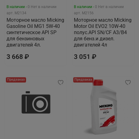
В наличии -
0
Нет в наличии
В наличии -
0
Нет в наличии
арт.
M2134
арт.
M2156
Моторное масло Micking
Моторное масло Micking
Gasoline Oil MG1 5W-40
Motor Oil EVO2 10W-40
синтетическое API SP
полус.API SN/CF A3/B4
для бензиновых
для бенз.и дизел.
двигателей 4л.
двигателей 4л
3 668 ₽
3 051 ₽
Предзаказ
Предзаказ