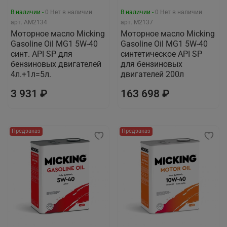
В наличии -
0
Нет в наличии
В наличии -
0
Нет в наличии
арт.
AM2134
арт.
M2137
Моторное масло Micking
Моторное масло Micking
Gasoline Oil MG1 5W-40
Gasoline Oil MG1 5W-40
синт. API SP для
синтетическое API SP
бензиновых двигателей
для бензиновых
4л.+1л=5л.
двигателей 200л
3 931 ₽
163 698 ₽
Предзаказ
Предзаказ