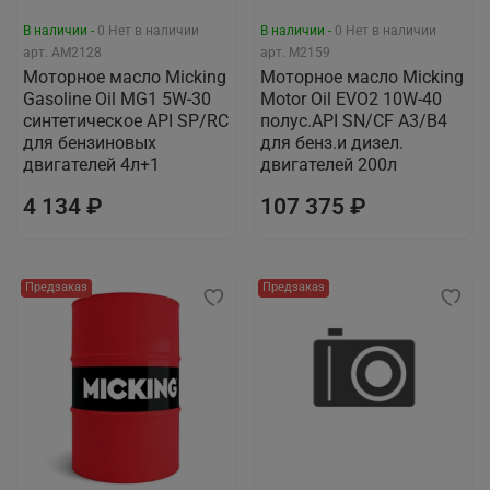
В наличии -
0
Нет в наличии
В наличии -
0
Нет в наличии
арт.
AM2128
арт.
M2159
Моторное масло Micking
Моторное масло Micking
Gasoline Oil MG1 5W-30
Motor Oil EVO2 10W-40
синтетическое API SP/RC
полус.API SN/CF A3/B4
для бензиновых
для бенз.и дизел.
двигателей 4л+1
двигателей 200л
4 134 ₽
107 375 ₽
Предзаказ
Предзаказ