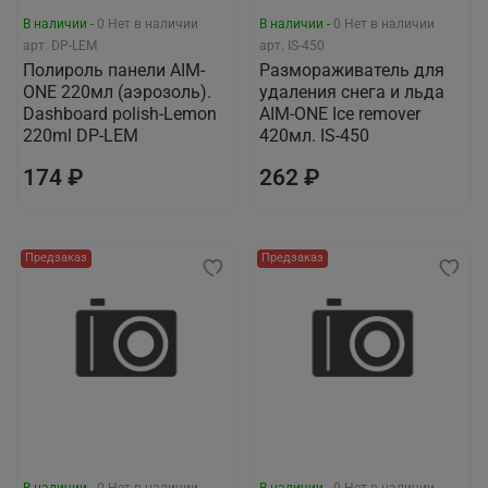
В наличии -
0
Нет в наличии
В наличии -
0
Нет в наличии
арт.
DP-LEM
арт.
IS-450
Полироль панели AIM-
Размораживатель для
ONE 220мл (аэрозоль).
удаления снега и льда
Dashboard polish-Lemon
AIM-ONE Ice remover
220ml DP-LEM
420мл. IS-450
174 ₽
262 ₽
Предзаказ
Предзаказ
В наличии -
0
Нет в наличии
В наличии -
0
Нет в наличии