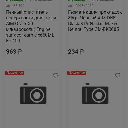
арт.
EF-400
арт.
GM-BK0085
Пенный очиститель
Герметик для прокладок
поверхности двигателя
85гр. Черный AIM-ONE.
AIM-ONE 650
Black RTV Gasket Maker
мл(аэрозоль).Engine
Neutral Type GM-BK0085
surface foam cle650ML
EF-400
363 ₽
234 ₽
Предзаказ
Предзаказ