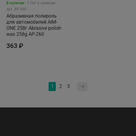
В наличии -
1
Нет в наличии
арт.
AP-260
Абразивная полироль
для автомобилей AIM-
ONE 258г Abrasive polish
wax 258g AP-260
363 ₽
1
2
3
ООО «АС-ТРЕЙДИНГ»