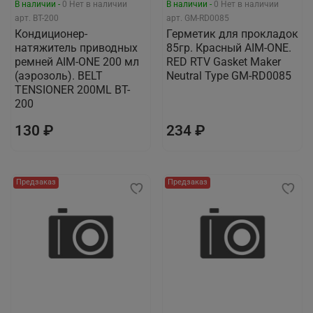
В наличии -
0
Нет в наличии
В наличии -
0
Нет в наличии
арт.
BT-200
арт.
GM-RD0085
Кондиционер-
Герметик для прокладок
натяжитель приводных
85гр. Красный AIM-ONE.
ремней AIM-ONE 200 мл
RED RTV Gasket Maker
(аэрозоль). BELT
Neutral Type GM-RD0085
TENSIONER 200ML BT-
200
130 ₽
234 ₽
Предзаказ
Предзаказ