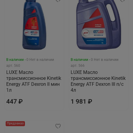
В наличии -
0
Нет в наличии
В наличии -
0
Нет в наличии
арт.
560
арт.
566
LUXЕ Масло
LUXЕ Масло
трансмиссионное Kinetik
трансмиссионное Kinetik
Energy ATF Dexron II мин
Energy ATF Dexron III п/с
1л
4л
447 ₽
1 981 ₽
Предзаказ