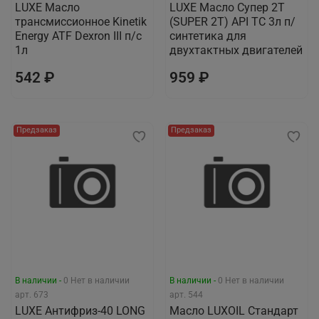
LUXЕ Масло
LUXE Масло Супер 2Т
трансмиссионное Kinetik
(SUPER 2T) API TC 3л п/
Energy ATF Dexron III п/с
синтетика для
1л
двухтактных двигателей
542 ₽
959 ₽
Предзаказ
Предзаказ
В наличии -
0
Нет в наличии
В наличии -
0
Нет в наличии
арт.
673
арт.
544
LUXЕ Антифриз-40 LONG
Масло LUXOIL Стандарт