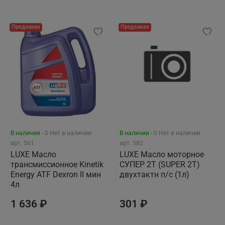
Предзаказ
Предзаказ
В наличии -
0
Нет в наличии
В наличии -
0
Нет в наличии
арт.
561
арт.
582
LUXЕ Масло
LUXE Масло моторное
трансмиссионное Kinetik
СУПЕР 2Т (SUPER 2T)
Energy ATF Dexron II мин
двухтактн п/с (1л)
4л
1 636 ₽
301 ₽