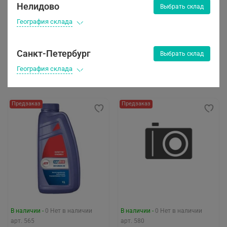
Нелидово
Выбрать склад
В наличии -
0
Нет в наличии
В наличии -
0
Нет в наличии
География склада
арт.
30237
арт.
672
Масло LUXE TRANSSOL
LUXЕ Антифриз-40 LONG
HD 80W90 GL5 (20л)
LIFE G11 (зеленый) 10кг
Санкт-Петербург
Выбрать склад
2 178 ₽
География склада
Предзаказ
Предзаказ
В наличии -
0
Нет в наличии
В наличии -
0
Нет в наличии
арт.
565
арт.
580