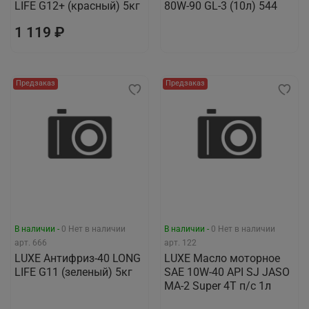
LIFE G12+ (красный) 5кг
80W-90 GL-3 (10л) 544
1 119 ₽
Предзаказ
Предзаказ
В наличии -
0
Нет в наличии
В наличии -
0
Нет в наличии
арт.
666
арт.
122
LUXЕ Антифриз-40 LONG
LUXE Масло моторное
LIFE G11 (зеленый) 5кг
SAE 10W-40 API SJ JASO
MA-2 Super 4T п/с 1л