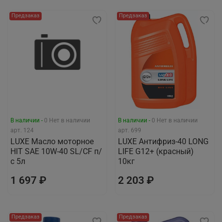
Предзаказ
Предзаказ
В наличии -
0
Нет в наличии
В наличии -
0
Нет в наличии
арт.
124
арт.
699
LUXЕ Масло моторное
LUXЕ Антифриз-40 LONG
HIT SAE 10W-40 SL/CF п/
LIFE G12+ (красный)
с 5л
10кг
1 697 ₽
2 203 ₽
Предзаказ
Предзаказ