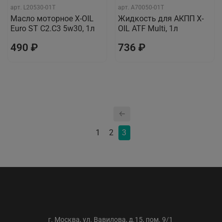
арт.
L20530-01T
арт.
A70050-01T
Масло моторное X-OIL
Жидкость для АКПП X-
Euro ST C2.C3 5w30, 1л
OIL ATF Multi, 1л
490 ₽
736 ₽
1
2
3
ООО «АС-ТРЕЙДИНГ»
г. Москва, ул. Вавилова, д.15, пом. 9/1