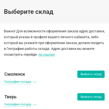
Выберите склад
Важно! Для возможности оформления заказа адрес доставки,
вости
Вакансии
Контакты
который указан в профиле вашего личного кабинета, либо
который вы укажите при оформлении заказа, должен входить
ANTS
в Географию работы склада. Адрес доставки вы можете
посмотреть перейдя.
по ссылке
ANTIFREEZE
Long Life Dil
Смоленск
Выбрать склад
ИСПОЛЬЗОВА
География склада
(0)
Тверь
Выбрать склад
ANTIFREEZE BRAWN CoolMA
География склада
Наличие:
Нет в наличии
О