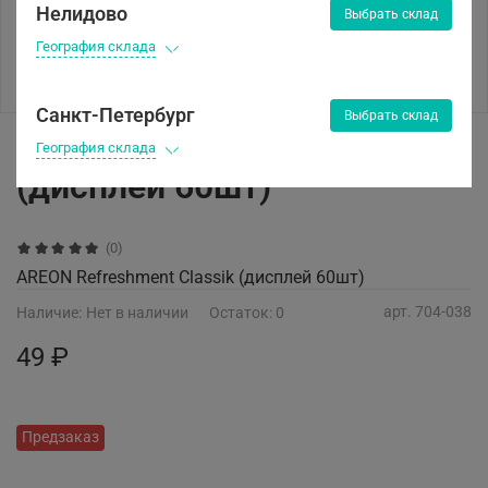
Нелидово
Выбрать склад
География склада
Санкт-Петербург
Выбрать склад
AREON Refreshment Classik
География склада
(дисплей 60шт)
(0)
AREON Refreshment Classik (дисплей 60шт)
арт.
704-038
Наличие:
Нет в наличии
Остаток:
0
49 ₽
Предзаказ