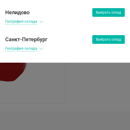
Наличие:
Нет в наличии
О
Нелидово
Выбрать склад
2 591 ₽
География склада
Санкт-Петербург
Выбрать склад
Предзаказ
География склада