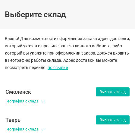
Выберите склад
Важно! Для возможности оформления заказа адрес доставки,
вости
Вакансии
Контакты
который указан в профиле вашего личного кабинета, либо
который вы укажите при оформлении заказа, должен входить
в Географию работы склада. Адрес доставки вы можете
посмотреть перейдя.
по ссылке
Моторное м
Optima PRO Syn
Смоленск
Выбрать склад
пласт. 4л 
География склада
(0)
Тверь
Выбрать склад
Моторное масло TOTACHI NIRO Optima PRO Synthetic
География склада
пласт. 4л